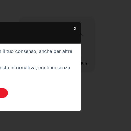
X
Venditore eccezionale! Gentile,
disponibile. Ho acquistato da
loro un auto ormai qualche
mese fa e non mi ha dato
n il tuo consenso, anche per altre
nessun problema. Super
professionali. Consigliatissimi
Lara Fin
uesta informativa, continui senza