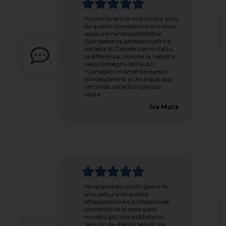
Ho comprato la mia nuova auto
da questo concessionario e sono
assolutamente soddisfatta!
Competenza,professionalità e
cortesia di Daniele hanno fatto
la differenza, nonche la rapidità
nella consegna dell'auto !
"Consiglio vivamente questo
concessionario a chiunque stia
cercando un'auto nuova o
usata.
Isa Mura
Ho acquistato pochi giorni fa
una vettura da questa
affidabilissima e professionale
concessionaria dove sono
rimasto più che soddisfatto.
Seguito da Alessio.Venditore