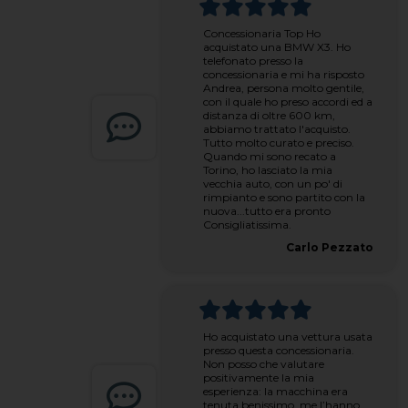
Concessionaria Top Ho
acquistato una BMW X3. Ho
telefonato presso la
concessionaria e mi ha risposto
Andrea, persona molto gentile,
con il quale ho preso accordi ed a
distanza di oltre 600 km,
abbiamo trattato l'acquisto.
Tutto molto curato e preciso.
Quando mi sono recato a
Torino, ho lasciato la mia
vecchia auto, con un po' di
rimpianto e sono partito con la
nuova...tutto era pronto
Consigliatissima.
Carlo Pezzato
Ho acquistato una vettura usata
presso questa concessionaria.
Non posso che valutare
positivamente la mia
esperienza: la macchina era
tenuta benissimo, me l’hanno