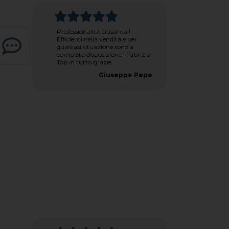
Professionalità altissima !
Efficienti nella vendita e per
qualsiasi situazione sono a
completa disposizione ! Fabrizio
Top in tutto grazie
Giuseppe Pepe