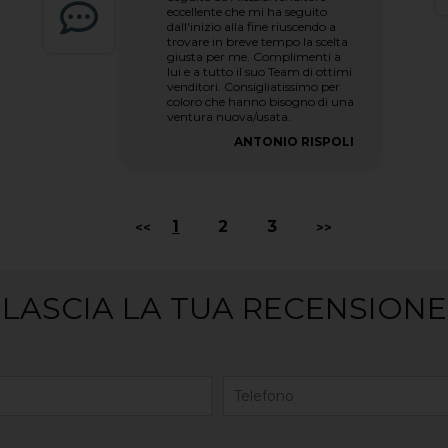
eccellente che mi ha seguito
dall'inizio alla fine riuscendo a
trovare in breve tempo la scelta
giusta per me. Complimenti a
lui e a tutto il suo Team di ottimi
venditori. Consigliatissimo per
coloro che hanno bisogno di una
ventura nuova/usata.
ANTONIO RISPOLI
1
2
3
<<
>>
LASCIA LA TUA RECENSIONE