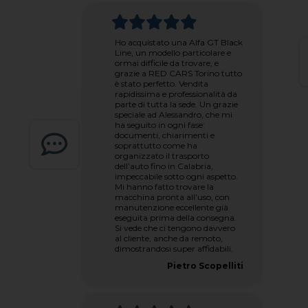
Ho acquistato una Alfa GT Black
Line, un modello particolare e
ormai difficile da trovare, e
grazie a RED CARS Torino tutto
è stato perfetto. Vendita
rapidissima e professionalità da
parte di tutta la sede. Un grazie
speciale ad Alessandro, che mi
ha seguito in ogni fase:
documenti, chiarimenti e
soprattutto come ha
organizzato il trasporto
dell’auto fino in Calabria,
impeccabile sotto ogni aspetto.
Mi hanno fatto trovare la
macchina pronta all’uso, con
manutenzione eccellente già
eseguita prima della consegna.
Si vede che ci tengono davvero
al cliente, anche da remoto,
dimostrandosi super affidabili.
Pietro Scopelliti