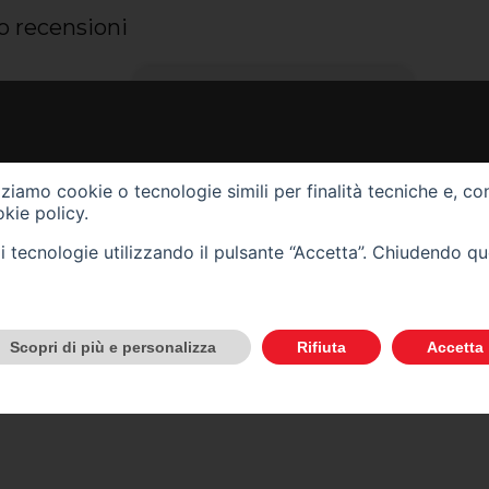
oro recensioni
Consiglio a chiunque stia
cercando un'esperienza seria e
professionale. Si vede che
lavorano per far sentire il cliente
izziamo cookie o tecnologie simili per finalità tecniche e, co
a proprio agio, seguito da Luigi
con serietà e competenza.
kie policy
.
Ottima esperienza!
tali tecnologie utilizzando il pulsante “Accetta”. Chiudendo q
Natale A
Scopri di più e personalizza
Rifiuta
Accetta